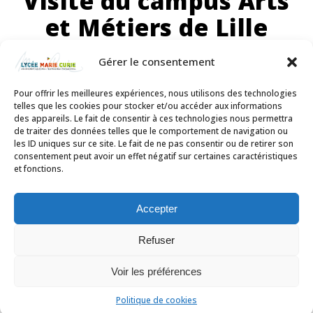
Visite du campus Arts
et Métiers de Lille
Les étudiants de PTSI ont visité le campus Arts et Métiers de
Gérer le consentement
Lille...
Pour offrir les meilleures expériences, nous utilisons des technologies
telles que les cookies pour stocker et/ou accéder aux informations
des appareils. Le fait de consentir à ces technologies nous permettra
VOIR
de traiter des données telles que le comportement de navigation ou
les ID uniques sur ce site. Le fait de ne pas consentir ou de retirer son
consentement peut avoir un effet négatif sur certaines caractéristiques
et fonctions.
2
3
4
5
6
Accepter
Refuser
Voir les préférences
Politique de cookies